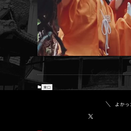
東口
よかっ